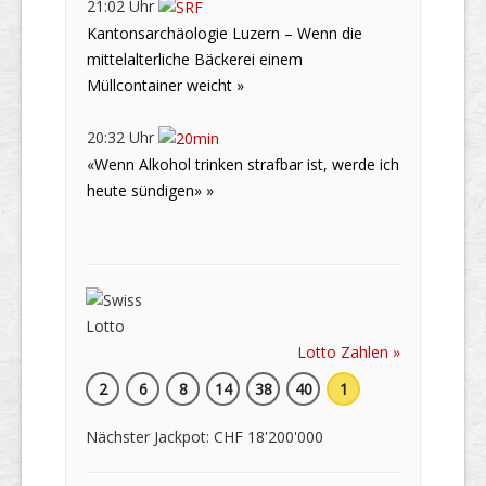
21:02 Uhr
Kantonsarchäologie Luzern – Wenn die
mittelalterliche Bäckerei einem
Müllcontainer weicht »
20:32 Uhr
«Wenn Alkohol trinken strafbar ist, werde ich
heute sündigen» »
Lotto Zahlen »
2
6
8
14
38
40
1
Nächster Jackpot: CHF 18'200'000