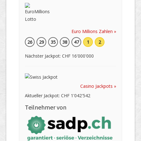
Euro Millions Zahlen »
26
29
35
38
47
1
2
Nächster Jackpot: CHF 16'000'000
Casino Jackpots »
Aktueller Jackpot: CHF 1'042'542
Teilnehmer von