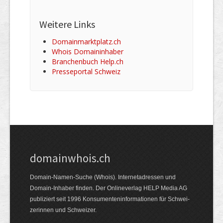
Weitere Links
Domainmarktplatz.ch
Whois Domaininhaber
Branchenbuch Help.ch
Presseportal Schweiz
domainwhois.ch
Domain-Namen-Suche (Whois). Internet­adressen und
Domain-Inhaber finden. Der Online­verlag HELP Media AG
publiziert seit 1996 Konsumenten­informationen für Schwei­
zerinnen und Schweizer.