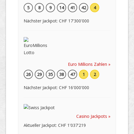
5
8
9
14
41
42
4
Nächster Jackpot: CHF 17'300'000
Euro Millions Zahlen »
26
29
35
38
47
1
2
Nächster Jackpot: CHF 16'000'000
Casino Jackpots »
Aktueller Jackpot: CHF 1'037'219