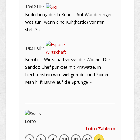
18:02 Uhr
Bedrohung durch Kühe – Auf Wanderungen:
Was tun, wenn eine Kuh(herde) vor mir
steht? »
14:31 Uhr
Bürohr – Wirtschaftsnews der Woche: Der
Sandoz-Chef punktet mit Krawatte, in
Liechtenstein wird viel geredet und Spider-
Man hilft BMW auf die Sprünge »
Lotto Zahlen »
5
8
9
14
41
42
4