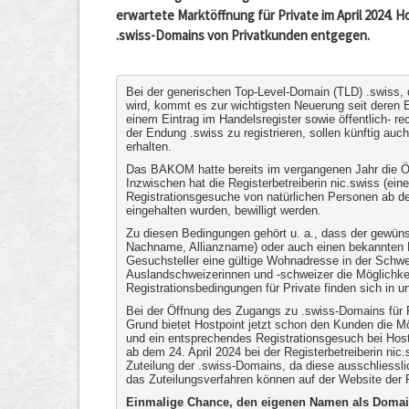
erwartete Marktöffnung für Private im April 2024. H
.swiss-Domains von Privatkunden entgegen.
Bei der generischen Top-Level-Domain (TLD) .swis
wird, kommt es zur wichtigsten Neuerung seit deren 
einem Eintrag im Handelsregister sowie öffentlich- r
der Endung .swiss zu registrieren, sollen künftig a
erhalten.
Das BAKOM hatte bereits im vergangenen Jahr die Öff
Inzwischen hat die Registerbetreiberin
nic.swiss (ei
Registrationsgesuche von natürlichen Personen ab de
eingehalten wurden, bewilligt werden.
Zu diesen Bedingungen gehört u. a., dass der gewü
Nachname, Allianzname) oder auch einen bekannten K
Gesuchsteller eine gültige Wohnadresse in der Schwei
Auslandschweizerinnen und -schweizer die Möglichkei
Registrationsbedingungen für Private finden sich in 
Bei der Öffnung des Zugangs zu .swiss-Domains für P
Grund bietet Hostpoint jetzt schon den Kunden die Mö
und ein entsprechendes Registrationsgesuch bei Ho
ab dem 24. April 2024 bei der Registerbetreiberin nic.s
Zuteilung der .swiss-Domains, da diese ausschliess
das Zuteilungsverfahren können auf der Website der R
Einmalige Chance, den eigenen Namen als Domai