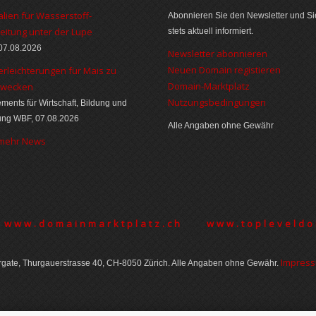
alien für Wasserstoff-
Abonnieren Sie den Newsletter und Si
eitung unter der Lupe
stets aktuell informiert.
07.08.2026
Newsletter abonnieren
Neuen Domain registieren
erleichterungen für Mais zu
Domain-Marktplatz
zwecken
Nutzungsbedingungen
ments für Wirtschaft, Bildung und
ung WBF, 07.08.2026
Alle Angaben ohne Gewähr
 mehr News
www.domainmarktplatz.ch
www.topleveldo
Im­pres­
gate, Thurgauer­strasse 40, CH-8050 Zürich. Alle Angaben ohne Gewähr.