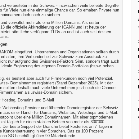
nd verbreiteter in der Schweiz - inzwischen viele beliebte Begriffe
ss für Viele nun eine einmalige Chance dar. So erhalten Private nun
Domainnamen doch noch zu sichern.
und verwaltet mehr als eine Million Domains. Als erster
3 die offizielle Akkreditierung der ICANN und ist heute der
 bietet sämtliche verfügbare TLDs an und ist auch seit dessen
mains.
igen
BAKOM eingeführt. Unternehmen und Organisationen sollten durch
t erhalten, ihre Verbundenheit zur Schweiz zum Ausdruck zu
nicht nur aufgrund des Swissness-Faktors Sinn, sondern trägt auch
e ideale Ergänzung des eigenen Domain-Portfolios (bspw. neben
g, es besteht aber auch für Firmenkunden noch viel Potenzial.
wiss- Domainnamen registriert (Stand Dezember 2023). Mit der
n sollten deshalb auch viele Unternehmen jetzt noch die Chance
n Firmennamen als .swiss-Domain sichern.
ür Hosting, Domains und E-Mail
te Webhosting-Provider und führender Domainregistrar der Schweiz.
en aus einer Hand - für Domains, Websites, Webshops und E-Mail.
ostpoint über eine Million Domainnamen. Mit einer topmodernen
int täglich für einen stabilen Betrieb von mehr als 300'000
 Der beste Support der Branche bietet kostenlos an 7 Tagen in
nte Kundenbetreuung in vier Sprachen. Das zu 100 Prozent
Jona SG beschäftigt über 90 Mitarbeitende.