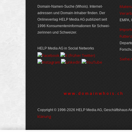
Materi
Domain-Namen-Suche (Whois). Internet­
Verarb
adressen und Domain-Inhaber finden. Der
Online­verlag HELP Media AG publiziert seit
EMPA, 
1996 Konsumenten­informationen für Schwei­
Import
zerinnen und Schweizer.
Futter
Departe
HELP Media AG in Social Networks
Forsch
Siehe
www.domainwhois.ch
Copyright © 1996-2026 HELP Media AG, Geschäftshaus Air
klärung