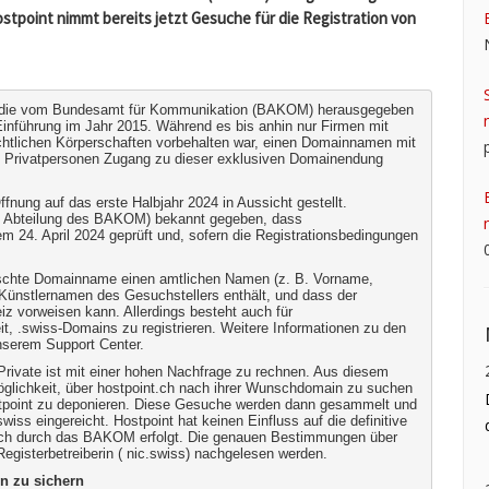
ostpoint nimmt bereits jetzt Gesuche für die Registration von
s, die vom Bundesamt für Kommunikation (BAKOM) herausgegeben
Einführung im Jahr 2015. Während es bis anhin nur Firmen mit
echtlichen Körperschaften vorbehalten war, einen Domainnamen mit
uch Privatpersonen Zugang zu dieser exklusiven Domainendung
nung auf das erste Halbjahr 2024 in Aussicht gestellt.
ne Abteilung des BAKOM) bekannt gegeben, dass
m 24. April 2024 geprüft und, sofern die Registrationsbedingungen
nschte Domainname einen amtlichen Namen (z. B. Vorname,
ünstlernamen des Gesuchstellers enthält, und dass der
z vorweisen kann. Allerdings besteht auch für
t, .swiss-Domains zu registrieren. Weitere Informationen zu den
unserem
Support Center.
rivate ist mit einer hohen Nachfrage zu rechnen. Aus diesem
glichkeit, über
hostpoint.ch nach ihrer Wunschdomain zu suchen
stpoint zu deponieren. Diese Gesuche werden dann gesammelt und
wiss eingereicht. Hostpoint hat keinen Einfluss auf die definitive
lich durch das BAKOM erfolgt. Die genauen Bestimmungen über
egisterbetreiberin (
nic.swiss) nachgelesen werden.
n zu sichern