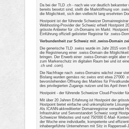
Da bei der TLD .ch - nach wie vor deutlich bekannter u
bereits besetzt sind, stellt die Marktöffnung von .swi
die Möglichkeit, sich den vielleicht lang ersehnten 
Hostpoint ist der führende Schweizer Domainregistrar 
Webhosting-Provider der Schweiz erhielt Hostpoint 201
grösste Anbieter für .ch-Domains im Markt. Hostpoint
Einführung offiziell gelisteter Registrar für .swiss-Do
Verbundenheit zur Schweiz mit .swiss-Domain ze
Die generische TLD .swiss wurde im Jahr 2015 vom 
die Registrierung einer .swiss-Domain die Möglichkei
bringen. Der Erwerb einer .swiss-Domain ergibt aber 
zum Markenschutz im digitalen Raum bei und ist ein
.ch und .com).
Die Nachfrage nach .swiss-Domains wächst zwar steti
Bislang wurden gemäss nic.swiss erst etwa 27'000 .s
bevorstehenden Öffnung des Marktes für Privatkunde
des privilegierten Zugangs nutzen und bis April ihre
Hostpoint - der führende Schweizer Cloud-Provider f
Mit über 20 Jahren Erfahrung ist Hostpoint der gröss
Hostpoint bietet einfache und unkomplizierte Lösung
Als ICANN-akkreditierter Domainregistrar verwaltet H
Infrastruktur und Serverstandort Schweiz sorgt Hostpo
Schweizer Websites und rund 750'000 E-Mail- Konten.
der Woche eine individuelle, kompetente und effizie
inhabergeführte Unternehmen mit Sitz in Rapperswil-