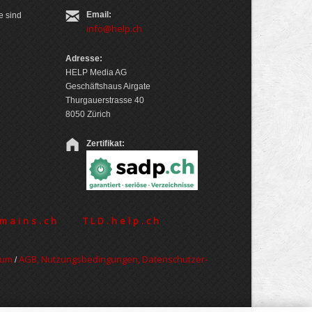
Email:
e sind
info@help.ch
Adresse:
HELP Media AG
Geschäftshaus Airgate
Thurgauerstrasse 40
8050 Zürich
Zertifikat:
mains.ch
TLD.help.ch
sum
AGB, Nut­zungs­bedin­gungen, Daten­schutz­er­
/