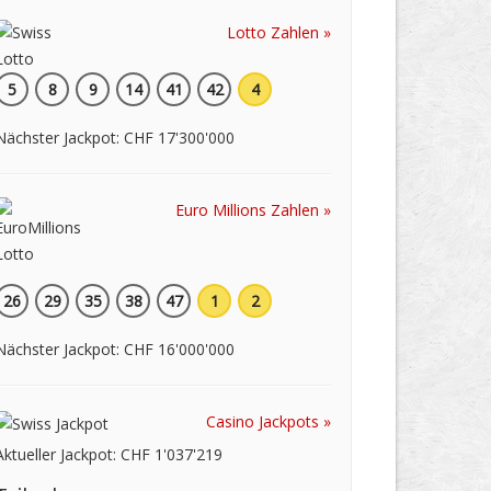
Lotto Zahlen »
5
8
9
14
41
42
4
Nächster Jackpot: CHF 17'300'000
Euro Millions Zahlen »
26
29
35
38
47
1
2
Nächster Jackpot: CHF 16'000'000
Casino Jackpots »
Aktueller Jackpot: CHF 1'037'219