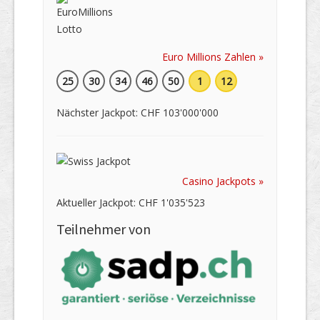
Euro Millions Zahlen »
25
30
34
46
50
1
12
Nächster Jackpot: CHF 103'000'000
Casino Jackpots »
Aktueller Jackpot: CHF 1'035'523
Teilnehmer von