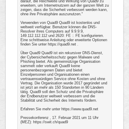
darauf, die Reichweite und Wirkung von Quad9 zu
erweitern, um Internetnutzern auf der ganzen Welt zu
zeigen, dass die Sicherheit verbessert werden kann,
ohne ihre Privatsphäre auszunutzen."
Verwenden von Quad9 Quad9 ist kostenlos und
weltweit verfügbar. Benutzer können die DNS-
Resolver ihres Computers auf 9.9.9.9,
149.112.112.112 und 2620: FE :: FE konfigurieren.
Eine schrittweise Anleitung oder erweiterte Optionen
finden Sie unter https://quad9.net .
Über Quad9 Quad9 ist ein rekursiver DNS-Dienst,
der Cybersicherheitsschutz gegen Malware und
Phishing bietet. Als gemeinnützige Organisation
sammelt oder verkauft Quad9 keine
personenbezogenen Daten und bietet
Einzelpersonen und Organisationen einen
vertrauenswürdigen Service ohne Kosten und ohne
Vertrag. Die Organisation wurde 2017 gegründet und
ist jetzt an mehr als 150 Standorten in 90 Ländern
tätig. Quad9 soll den Schutz und die Privatsphäre
der Endbenutzer weltweit verbessern und die
Stabilität und Sicherheit des Internets fördern.
Erfahren Sie mehr unter https://www.quad9.net
Pressekonferenz , 17. Februar 2021 um 11 Uhr
(MEZ): https://swit.ch/quad9