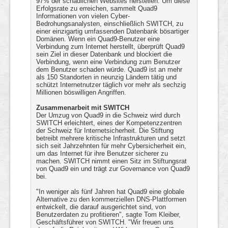
97% der schädlichen Websites herstellen. Um diese
Erfolgsrate zu erreichen, sammelt Quad9
Informationen von vielen Cyber-
Bedrohungsanalysten, einschließlich SWITCH, zu
einer einzigartig umfassenden Datenbank bösartiger
Domänen. Wenn ein Quad9-Benutzer eine
Verbindung zum Internet herstellt, überprüft Quad9
sein Ziel in dieser Datenbank und blockiert die
Verbindung, wenn eine Verbindung zum Benutzer
dem Benutzer schaden würde. Quad9 ist an mehr
als 150 Standorten in neunzig Ländern tätig und
schützt Internetnutzer täglich vor mehr als sechzig
Millionen böswilligen Angriffen.
Zusammenarbeit mit SWITCH
Der Umzug von Quad9 in die Schweiz wird durch
SWITCH erleichtert, eines der Kompetenzzentren
der Schweiz für Internetsicherheit. Die Stiftung
betreibt mehrere kritische Infrastrukturen und setzt
sich seit Jahrzehnten für mehr Cybersicherheit ein,
um das Internet für ihre Benutzer sicherer zu
machen. SWITCH nimmt einen Sitz im Stiftungsrat
von Quad9 ein und trägt zur Governance von Quad9
bei.
"In weniger als fünf Jahren hat Quad9 eine globale
Alternative zu den kommerziellen DNS-Plattformen
entwickelt, die darauf ausgerichtet sind, von
Benutzerdaten zu profitieren", sagte Tom Kleiber,
Geschäftsführer von SWITCH. "Wir freuen uns