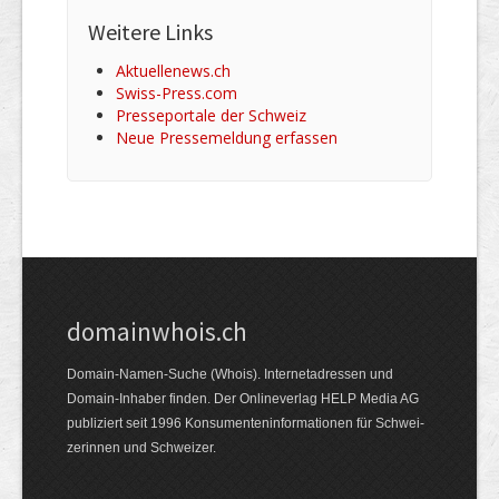
Weitere Links
Aktuellenews.ch
Swiss-Press.com
Presseportale der Schweiz
Neue Pressemeldung erfassen
domainwhois.ch
Domain-Namen-Suche (Whois). Internet­adressen und
Domain-Inhaber finden. Der Online­verlag HELP Media AG
publiziert seit 1996 Konsumenten­informationen für Schwei­
zerinnen und Schweizer.