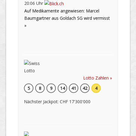
20:06 Uhr
Auf Medikamente angewiesen: Marcel
Baumgartner aus Goldach SG wird vermisst
»
Lotto Zahlen »
5
8
9
14
41
42
4
Nächster Jackpot: CHF 17'300'000