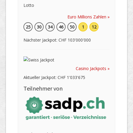
Euro Millions Zahlen »
25
30
34
46
50
1
12
Nächster Jackpot: CHF 103'000'000
Casino Jackpots »
Aktueller Jackpot: CHF 1'033'675
Teilnehmer von