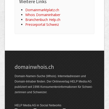
Weitere Links
Domainmarktplatz.ch
Whois Domaininhaber
Branchenbuch Help.ch
Presseportal Schweiz
domainwhois.ch
Domain-Namen-Suche (Whois). Internet­adressen und
Domain-Inhaber finden. Der Online­verlag HELP Media AG
publiziert seit 1996 Konsumenten­informationen für Schwei­
zerinnen und Schweizer.
HELP Media AG in Social Networks