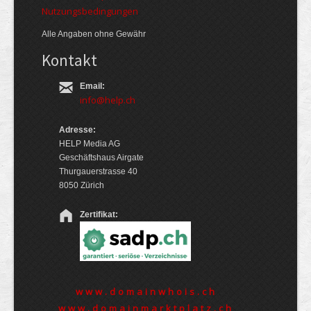
Nutzungsbedingungen
Alle Angaben ohne Gewähr
Kontakt
Email:
info@help.ch
Adresse:
HELP Media AG
Geschäftshaus Airgate
Thurgauerstrasse 40
8050 Zürich
Zertifikat:
www.domainwhois.ch
www.domainmarktplatz.ch