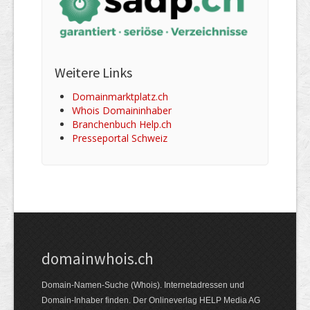
Weitere Links
Domainmarktplatz.ch
Whois Domaininhaber
Branchenbuch Help.ch
Presseportal Schweiz
domainwhois.ch
Domain-Namen-Suche (Whois). Internet­adressen und
Domain-Inhaber finden. Der Online­verlag HELP Media AG