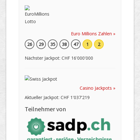
Euro Millions Zahlen »
26
29
35
38
47
1
2
Nächster Jackpot: CHF 16'000'000
Casino Jackpots »
Aktueller Jackpot: CHF 1'037'219
Teilnehmer von