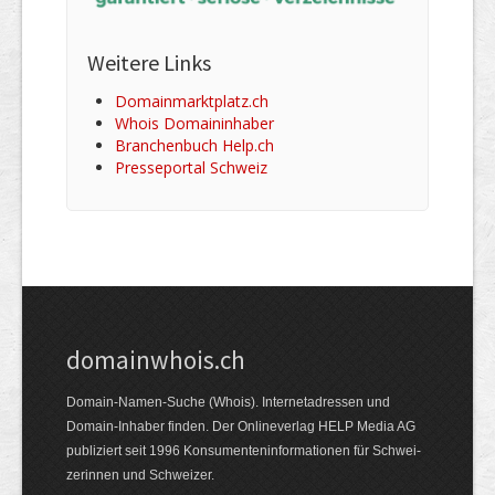
Weitere Links
Domainmarktplatz.ch
Whois Domaininhaber
Branchenbuch Help.ch
Presseportal Schweiz
domainwhois.ch
Domain-Namen-Suche (Whois). Internet­adressen und
Domain-Inhaber finden. Der Online­verlag HELP Media AG
publiziert seit 1996 Konsumenten­informationen für Schwei­
zerinnen und Schweizer.