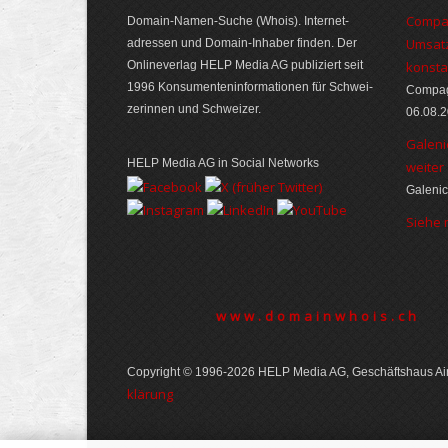
Compag
Domain-Namen-Suche (Whois). Internet­
Umsatz
adressen und Domain-Inhaber finden. Der
Online­verlag HELP Media AG publiziert seit
konsta
1996 Konsumenten­informationen für Schwei­
Compagn
zerinnen und Schweizer.
06.08.
Galeni
HELP Media AG in Social Networks
weiter
Galenic
Siehe
www.domainwhois.ch
Copyright © 1996-2026 HELP Media AG, Geschäftshaus Air
klärung