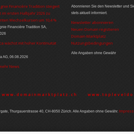
nie Financière Tradition steigert
Abonnieren Sie den Newsletter und Si
 im ersten Halbjahr 2026 zu
stets aktuell informiert.
nten Wechselkursen um 10,4 %
Newsletter abonnieren
ie Financière Tradition SA,
Neuen Domain registieren
2026
Domain-Marktplatz
ca wächst mit hoher Kontinuität
Nutzungsbedingungen
Alle Angaben ohne Gewähr
a AG, 06.08.2026
 mehr News
www.domainmarktplatz.ch
www.topleveldo
Im­pres­
gate, Thurgauer­strasse 40, CH-8050 Zürich. Alle Angaben ohne Gewähr.