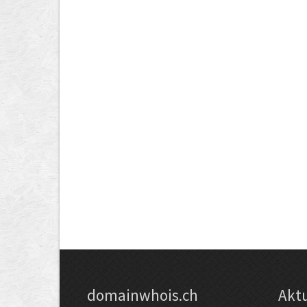
domainwhois.ch
Akt