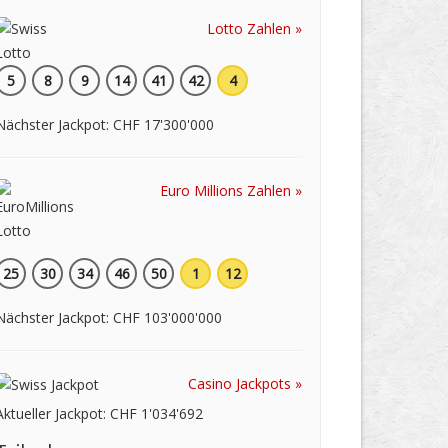
Lotto Zahlen »
5
8
9
14
41
42
4
Nächster Jackpot: CHF 17'300'000
Euro Millions Zahlen »
25
30
34
46
50
1
12
Nächster Jackpot: CHF 103'000'000
Casino Jackpots »
Aktueller Jackpot: CHF 1'034'692