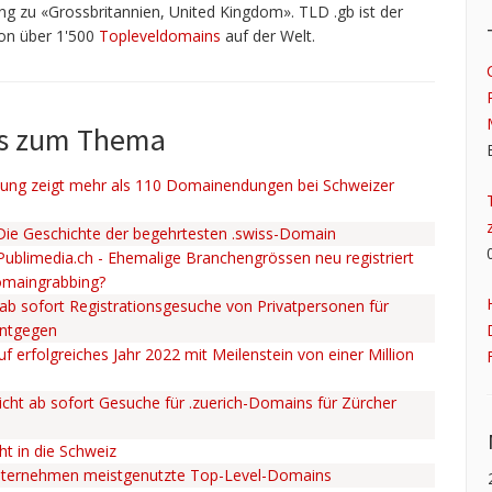
g zu «Grossbritannien, United Kingdom». TLD .gb ist der
von über 1'500
Topleveldomains
auf der Welt.
ws zum Thema
ng zeigt mehr als 110 Domainendungen bei Schweizer
 Die Geschichte der begehrtesten .swiss-Domain
 Publimedia.ch - Ehemalige Branchengrössen neu registriert
omaingrabbing?
ab sofort Registrationsgesuche von Privatpersonen für
entgegen
uf erfolgreiches Jahr 2022 mit Meilenstein von einer Million
cht ab sofort Gesuche für .zuerich-Domains für Zürcher
ht in die Schweiz
nternehmen meistgenutzte Top-Level-Domains