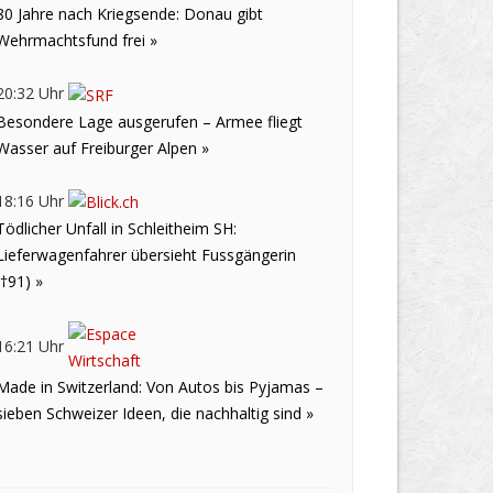
80 Jahre nach Kriegsende: Donau gibt
Wehrmachtsfund frei »
20:32 Uhr
Besondere Lage ausgerufen – Armee fliegt
Wasser auf Freiburger Alpen »
18:16 Uhr
Tödlicher Unfall in Schleitheim SH:
Lieferwagenfahrer übersieht Fussgängerin
(†91) »
16:21 Uhr
Made in Switzerland: Von Autos bis Pyjamas –
sieben Schweizer Ideen, die nachhaltig sind »