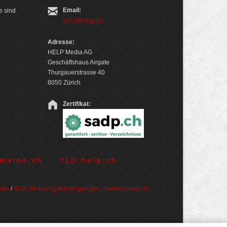
Email:
e sind
info@help.ch
Adresse:
HELP Media AG
Geschäftshaus Airgate
Thurgauerstrasse 40
8050 Zürich
Zertifikat:
mains.ch
TLD.help.ch
sum
AGB, Nut­zungs­bedin­gungen, Daten­schutz­er­
/