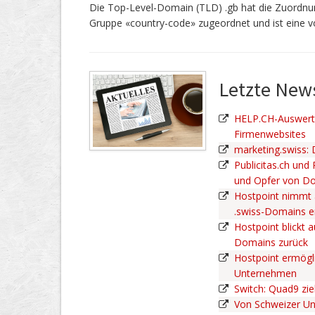
Die Top-Level-Domain (TLD) .gb hat die Zuordnun
Gruppe «country-code» zugeordnet und ist eine 
Letzte Ne
HELP.CH-Auswertu
Firmenwebsites
marketing.swiss:
Publicitas.ch und
und Opfer von D
Hostpoint nimmt 
.swiss-Domains 
Hostpoint blickt a
Domains zurück
Hostpoint ermögli
Unternehmen
Switch: Quad9 zie
Von Schweizer U