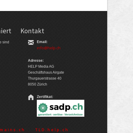
iert
Kontakt
Email:
e sind
info@help.ch
Adresse:
HELP Media AG
Geschäftshaus Airgate
Thurgauerstrasse 40
8050 Zürich
Zertifikat:
mains.ch
TLD.help.ch