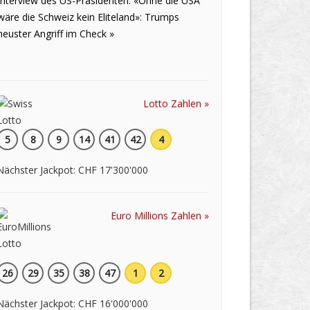
Interview des US-Präsidenten: «Ohne die USA
wäre die Schweiz kein Eliteland»: Trumps
neuster Angriff im Check »
Lotto Zahlen »
5
8
9
14
41
42
4
Nächster Jackpot: CHF 17'300'000
Euro Millions Zahlen »
26
29
35
38
47
1
2
Nächster Jackpot: CHF 16'000'000