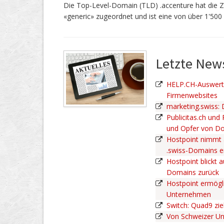
Die Top-Level-Domain (TLD) .accenture hat die Z
«generic» zugeordnet und ist eine von über 1'500
Letzte Ne
HELP.CH-Auswertu
Firmenwebsites
marketing.swiss:
Publicitas.ch und
und Opfer von D
Hostpoint nimmt 
.swiss-Domains 
Hostpoint blickt a
Domains zurück
Hostpoint ermögli
Unternehmen
Switch: Quad9 zie
Von Schweizer U