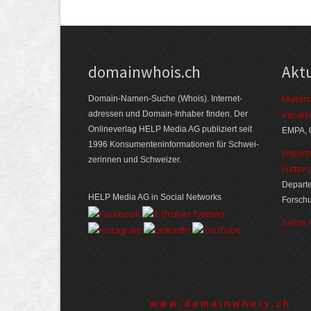
domainwhois.ch
Akt
Materi
Domain-Namen-Suche (Whois). Internet­
Verarb
adressen und Domain-Inhaber finden. Der
Online­verlag HELP Media AG publiziert seit
EMPA, 
1996 Konsumenten­informationen für Schwei­
Import
zerinnen und Schweizer.
Futter
Departe
HELP Media AG in Social Networks
Forsch
Siehe
www.domainwhois.ch