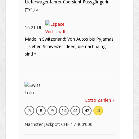
Lieferwagenfahrer übersieht Fussgängerin
(†91) »
16:21 Uhr
Made in Switzerland: Von Autos bis Pyjamas
– sieben Schweizer Ideen, die nachhaltig
sind »
Lotto Zahlen »
5
8
9
14
41
42
4
Nächster Jackpot: CHF 17'300'000