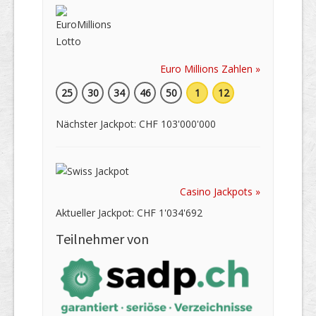
Euro Millions Zahlen »
25
30
34
46
50
1
12
Nächster Jackpot: CHF 103'000'000
Casino Jackpots »
Aktueller Jackpot: CHF 1'034'692
Teilnehmer von