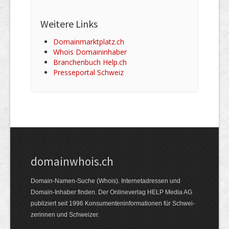
Weitere Links
Domainmarktplatz.ch
Whois Domaininhaber
Branchenbuch Help.ch
Presseportal Schweiz
domainwhois.ch
Domain-Namen-Suche (Whois). Internet­adressen und
Domain-Inhaber finden. Der Online­verlag HELP Media AG
publiziert seit 1996 Konsumenten­informationen für Schwei­
zerinnen und Schweizer.