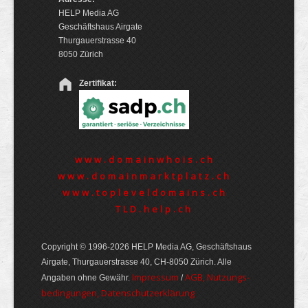
HELP Media AG
Geschäftshaus Airgate
Thurgauerstrasse 40
8050 Zürich
Zertifikat:
www.domainwhois.ch
www.domainmarktplatz.ch
www.topleveldomains.ch
TLD.help.ch
Copyright © 1996-2026 HELP Media AG, Geschäftshaus
Airgate, Thurgauer­strasse 40, CH-8050 Zürich. Alle
Im­pres­sum
AGB, Nut­zungs­
Angaben ohne Gewähr.
/
bedin­gungen, Daten­schutz­er­klärung