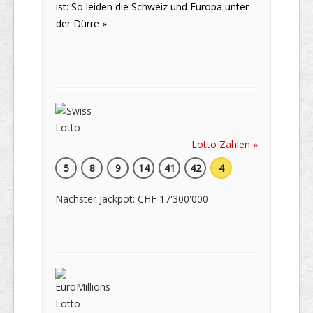
ist: So leiden die Schweiz und Europa unter
der Dürre »
Lotto Zahlen »
5
8
9
14
41
42
4
Nächster Jackpot: CHF 17'300'000