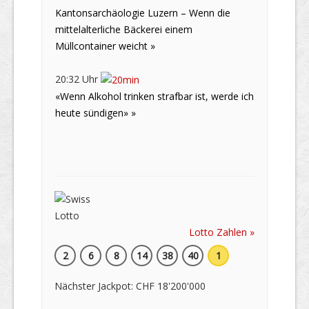
Kantonsarchäologie Luzern – Wenn die
mittelalterliche Bäckerei einem
Müllcontainer weicht »
20:32 Uhr
«Wenn Alkohol trinken strafbar ist, werde ich
heute sündigen» »
Lotto Zahlen »
2
6
8
14
38
40
1
Nächster Jackpot: CHF 18'200'000